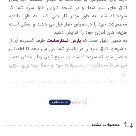
اتاق های سرد شما؛ و در نتیجه کارایی اتاق سرد شما.اگر
سردخانه شما به طور موثر کار نمی کند، به طور بالقوه
محصولات خود را در معرض خطر قرار می دهید و ممکن است
هزینه های انرژی خود را افزایش دهید.
به همین دلیل است که
پارس فیدارصنعت
طیف گسترده ای از
واشرهای اتاق سرد را در اختیار شما قرار می دهد تا اطمینان
حاصل شود که سردخانه شما در سریع ترین زمان ممکن تعمیر
می شود! محافظت از محصولات خود و حفظ بهره وری انرژی
آن.
نوار لاستیک درب پارس فیدار صنعت مقاومت خوب در برابر
پیری و مقاومت خوب در برابر درجه حرارت بالا و پایین، عمر
طولانی تر. این می تواند یک آب بندی فشار عالی بین برگ
نمایش
ادامه مطلب
درب و قاب درب ایجاد کند.
همچنین یک عایق صوتی خوب، ضد گرد و غبار برای برنامه
ارائه دهید.این محصول پارس فیدار صنعت می توانند عملکرد
محصولات مشابه
حرارتی عالی و برش حرارتی بدنه درب را تضمین کنند و بسته