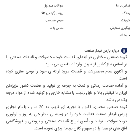
09129594771
و هدر) استفاده می شود. با آب بندی شکاف ها در امتداد
تماس با ما
سوالات متداول
تماس
قاب درب می توانید نفوذ صدا، نور، کشش، رطوبت، آتش و
وبلاگ
رویه بازگردانی کالا
بگیرید
شورتکد
حریم خصوصی
دود را به میزان قابل توجهی کاهش دهید.
پیگیری سفارش
تماس با ما
از استوک و یخچال خود با واشرهای مناسب محافظت کنید،
فروشگاه
این کار باعث می شود آب بندی کامل شود و از ضرر فاجعه
باری که زمانی رخ می دهد که یک منطقه خنک نمی تواند
درباره پارس فیدار صنعت
خودش را خنک کند، جلوگیری می کند.
گروه صنعتی مختاری در ابتدای فعالیت خود محصولات و قطعات صنعتی را
نگهداری، نظافت و تعمیر
بر اساس نیاز کشور از طریق واردات تامین می نمود
ناگفته نماند که برای کاهش ساییدگی و پارگی درزگیرهای
و اکنون تمام محصولات و قطعات مورد ارائه ی خود را بومی سازی کرده
درب، بازرسی منظم درزگیرهای درب ورودی شما الزامی است
است
و آماده خدمت رسانی و کمک به چرخه ی تولید و صنعت کشور عزیزمان
تا ترک ها، پارگی ها یا سوراخ ها را شناسایی کرده و اطمینان
ایران با کیقیتی بالا و قابل رقابت با مشابه خارجی و تولید شده از مواد درجه
حاصل کنید که درب های شما یک آب بندی قوی در برابر هوا
یک می باشد .
ایجاد می کنند.
گروه صنعتی مختاری اکنون با تجربه ای قریب به 20 سال ، با نام تجاری
و اگر این برای متقاعد کردن شما کافی نیست یکی از راه های
پارس فیدار صنعت فعالیت خود را در زمینه ی ، طراحی به روز و نوآوری
سریع و ساده برای بررسی عملکرد آب بند درب این است که
درمحصولات ، تولید و تأمین انواع قطعات صنعتی و برودتی و فروشگاهی
یک تکه کاغذ را بین درب و مهر و موم قرار دهید.
افق های توسعه را در مفهوم کلان برنامه ریزی نموده است.