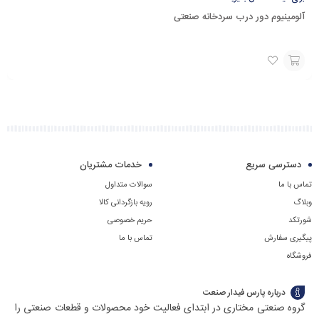
آلومینیوم دور درب سردخانه صنعتی
برای
قیمت
با
شماره
دسترسی سریع
خدمات مشتریان
09129594771
تماس با ما
سوالات متداول
تماس
وبلاگ
رویه بازگردانی کالا
بگیرید
شورتکد
حریم خصوصی
پیگیری سفارش
تماس با ما
فروشگاه
درباره پارس فیدار صنعت
گروه صنعتی مختاری در ابتدای فعالیت خود محصولات و قطعات صنعتی را