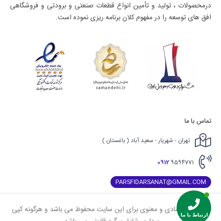
درمحصولات ، تولید و تأمین انواع قطعات صنعتی و برودتی و فروشگاهی
افق های توسعه را در مفهوم کلان برنامه ریزی نموده است.
تماس با ما
تهران - شهریار - سعید آباد ( باغستان )
0912
9594771
PARSFIDARSANAT@GMAIL.COM
کلیه حقوق مادی و معنوی برای این سایت محفوظ می باشد و هرگونه کپی
ارتباط با ما