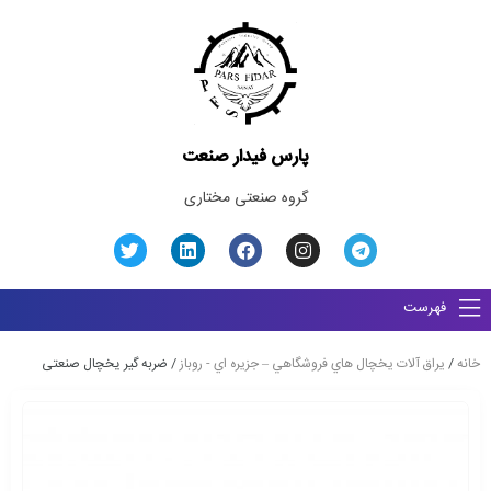
پارس فیدار صنعت
گروه صنعتی مختاری
فهرست
خانه
/
يراق آلات يخچال هاي فروشگاهي – جزيره اي - روباز
/ ضربه گیر یخچال صنعتی