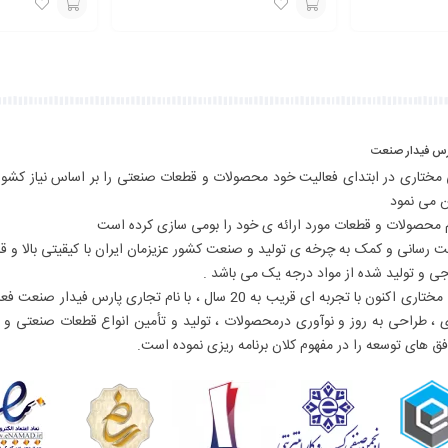
برای
برای
قیمت
قیمت
با
با
شماره
شماره
ارس فیدار صنعت
09129594771
09129594771
مختاری در ابتدای فعالیت خود محصولات و قطعات صنعتی را بر اساس نیاز کشور
تماس
تماس
ن می نمود
بگیرید
بگیرید
م محصولات و قطعات مورد ارائه ی خود را بومی سازی کرده است
ت رسانی و کمک به چرخه ی تولید و صنعت کشور عزیزمان ایران با کیقیتی بالا و قا
جی و تولید شده از مواد درجه یک می باشد .
گروه صنعتی مختاری اکنون با تجربه ای قریب به 20 سال ، با نام تجاری پارس فیدار
 ی ، طراحی به روز و نوآوری درمحصولات ، تولید و تأمین انواع قطعات صنعتی و 
ق های توسعه را در مفهوم کلان برنامه ریزی نموده است.