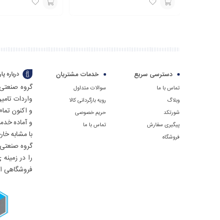
برای
برای
قیمت
قیمت
با
با
شماره
شماره
دسترسی سریع
خدمات مشتریان
درباره پ
09129594771
09129594771
گروه صنعتی 
تماس با ما
سوالات متداول
تماس
تماس
واردات تامی
وبلاگ
رویه بازگردانی کالا
بگیرید
بگیرید
و اکنون تما
شورتکد
حریم خصوصی
و آماده خدم
پیگیری سفارش
تماس با ما
با مشابه خار
فروشگاه
را در زمینه
فروشگاهی اف