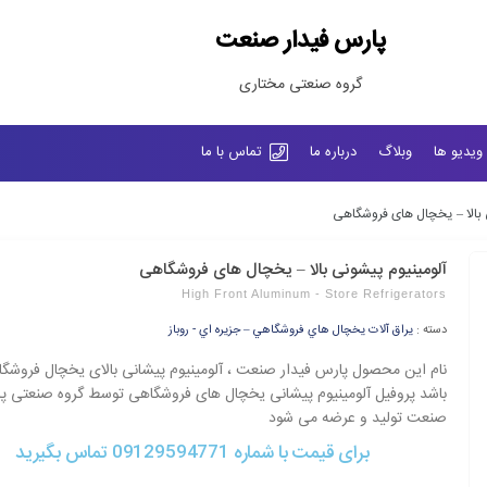
پارس فیدار صنعت
گروه صنعتی مختاری
ویدیو ها
وبلاگ
درباره ما
تماس با ما
 بالا – یخچال های فروشگاهی
آلومینیوم پیشونی بالا – یخچال های فروشگاهی
High Front Aluminum - Store Refrigerators
دسته :
يراق آلات يخچال هاي فروشگاهي – جزيره اي - روباز
نام این محصول پارس فیدار صنعت ، آلومینیوم پیشانی بالای یخچال فروشگ
باشد پروفیل آلومینیوم پیشانی یخچال های فروشگاهی توسط گروه صنعتی پا
صنعت تولید و عرضه می شود
برای قیمت با شماره 09129594771 تماس بگیرید