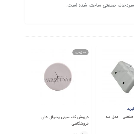
ی سردخانه صنعتی ساخته شده است.
به زودی
یرید
برای قیمت ت
 صنعتی – مدل سه
پر
درپوش کف سینی یخچال های
یخچال های
فروشگاهی
فروشگاهی 