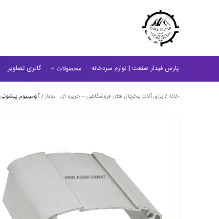
پارس فیدار صنعت | لوازم سردخانه
گالری تصاویر
محصولات
خانه
/
يراق آلات يخچال هاي فروشگاهي – جزيره اي - روباز
/ آلومینیوم پیشونی