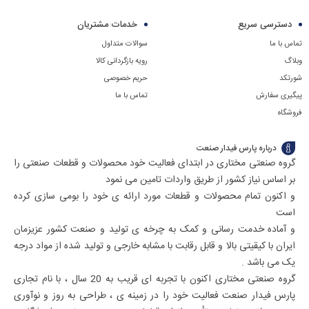
به طور کامل از قالب مخصوص پارس فیدار صنعت ساخته
شماره
دسترسی سریع
خدمات مشتریان
شده و از مواد اولیه مناسب برای میز های چک اوت ساخته
09129594771
شده است.
تماس با ما
سوالات متداول
تماس
بر روی پروفیل آلومینیوم میز چک اوت و همچنین در گوشه و
وبلاگ
رویه بازگردانی کالا
بگیرید
شورتکد
حریم خصوصی
کنج های این میز در جایی که پروفیل های آلومینیوم به
پیگیری سفارش
تماس با ما
یکدیگر می رسند توسط یک قطعه پلاستیک که حکم ضربه گیر
فروشگاه
را نیز دارند استفاده می شوند .
پروفل میز چک اوت پارس فیدار صنعت از جنس آلومینیوم
درباره پارس فیدار صنعت
می باشد که زنگ نمی زند و پلاستیک های استفاده شده در
گروه صنعتی مختاری در ابتدای فعالیت خود محصولات و قطعات صنعتی را
آن ها مقاوم می باشد.
بر اساس نیاز کشور از طریق واردات تامین می نمود
این محصول پارس فیدار میز چک اوت را از ضربه های که
و اکنون تمام محصولات و قطعات مورد ارائه ی خود را بومی سازی کرده
احتمال دارد بر اثر حرکت چرخ ها و سبد ها ی فروشگاهی که
است
و آماده خدمت رسانی و کمک به چرخه ی تولید و صنعت کشور عزیزمان
از اطاف وارد شود جلوگیری می کند کلاف دور میز از جنس پی
ایران با کیقیتی بالا و قابل رقابت با مشابه خارجی و تولید شده از مواد درجه
وی سی ضد ضربه می باشد و دور میز با بخش
آلومینیومی
یک می باشد .
پوشش داده شده است
گروه صنعتی مختاری اکنون با تجربه ای قریب به 20 سال ، با نام تجاری
پارس فیدار صنعت فعالیت خود را در زمینه ی ، طراحی به روز و نوآوری