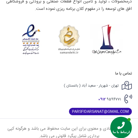
درمحصولات ، تولید و تأمین انواع قطعات صنعتی و برودتی و فروشگاهی
افق های توسعه را در مفهوم کلان برنامه ریزی نموده است.
تماس با ما
تهران - شهریار - سعید آباد ( باغستان )
0912
9594771
PARSFIDARSANAT@GMAIL.COM
کلیه حقوق مادی و معنوی برای این سایت محفوظ می باشد و هرگونه کپی
ارتباط با ما
برداری شامل پیگرد قانونی می باشد.