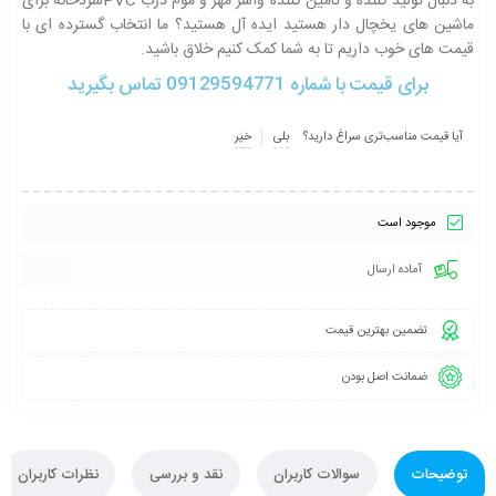
به دنبال تولید کننده و تامین کننده واشر مهر و موم درب PVCسردخانه برای
ماشین های یخچال دار هستید ایده آل هستید؟ ما انتخاب گسترده ای با
قیمت های خوب داریم تا به شما کمک کنیم خلاق باشید.
برای قیمت با شماره 09129594771 تماس بگیرید
آیا قیمت مناسب‌تری سراغ دارید؟
بلی
خیر
موجود است
آماده ارسال
تضمین بهترین قیمت
ضمانت اصل بودن
توضیحات
سوالات کاربران
نقد و بررسی
نظرات کاربران