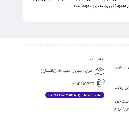
ر مفهوم کلان برنامه ریزی نموده است.
تماس با ما
 از طریق
تهران - شهریار - سعید آباد ( باغستان )
0912
9594771
بل رقابت
PARSFIDARSANAT@GMAIL.COM
 صنعت فعالیت خود
برودتی و