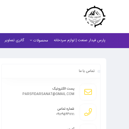
پارس فیدار صنعت | لوازم سردخانه
گالری تصاویر
محصولات
تماس با ما
پست الکترونیک
PARSFIDARSANAT@GMAIL.COM
شماره تماس
09129594771
آدرس