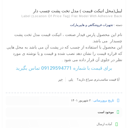
لیبل(محل اتیکت قیمت ) مدل تخت پشت چسب دار
Label (location Of Price Tag) Flat Model With Adhesive Back
دسته :
تجهيزات فروشگاهي و هايپرماركت
نام این محصول پارس فیدار صنعت ، اتیکت قیمت مدل تخت پشت
چسبدار می باشد.
این محصول با استفاده از چسب که در پشت آن می باشد به محل هایی
که قراره قیمت را نشان دهد نصب شده و قیمت و یا نوشته ی مورد
نظر در جلوی آن قرار داده می شود .
برای قیمت با شماره 09129594771 تماس بگیرید
آیا قیمت مناسب‌تری سراغ دارید؟
بلی
خیر
تاریخ بروزرسانی :
۲ شهریور ۱۴۰۱
موجود است
آماده ارسال