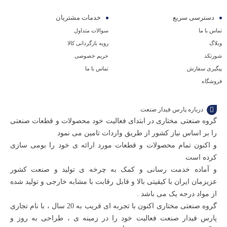
شماره
محصول دارای بالاترین کیفیت می باشد و از نوع مواد درجه
دسترسی سریع
خدمات مشتریان
یک می باشد این نوع محصول به طور کامل از قالب
09129594771
تماس با ما
سوالات متداول
مخصوص پارس فیدار صنعت ساخته شده و از مواد اولیه
تماس
وبلاگ
رویه بازگردانی کالا
مناسب ساخته شده است.
بگیرید
شورتکد
حریم خصوصی
پیگیری سفارش
تماس با ما
فروشگاه
درباره پارس فیدار صنعت
گروه صنعتی مختاری در ابتدای فعالیت خود محصولات و قطعات صنعتی
را بر اساس نیاز کشور از طریق واردات تامین می نمود
و اکنون تمام محصولات و قطعات مورد ارائه ی خود را بومی سازی
کرده است
و آماده خدمت رسانی و کمک به چرخه ی تولید و صنعت کشور
عزیزمان ایران با کیقیتی بالا و قابل رقابت با مشابه خارجی و تولید شده
از مواد درجه یک می باشد .
گروه صنعتی مختاری اکنون با تجربه ای قریب به 20 سال ، با نام تجاری
پارس فیدار صنعت فعالیت خود را در زمینه ی ، طراحی به روز و