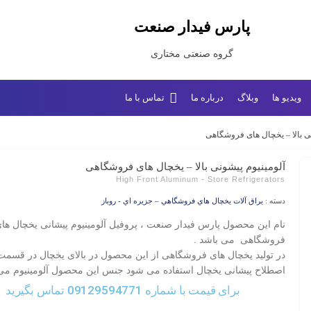
پارس فیدار صنعت
گروه صنعتی مختاری
ویدیو ها
وبلاگ
درباره ما
تماس با ما
نی بالا – یخچال های فروشگاهی
آلومینیوم پیشونی بالا – یخچال های فروشگاهی
High Front Aluminum - Store Refrigerators
دسته :
يراق آلات يخچال هاي فروشگاهي – جزيره اي - روباز
نام این محصول پارس فیدار صنعت ، پروفیل آلومینیوم پیشانی یخچال ها
فروشگاهی می باشد .
در تولید یخچال های فروشگاهی از این محصول در بالای یخچال در قسمت
اصطلاح پیشانی یخچال استفاده می شود جنس این محصول آلومینیوم می 
برای قیمت با شماره 09129594771 تماس بگیرید