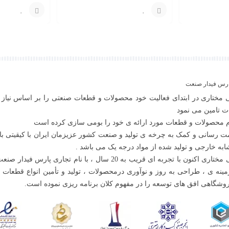
برای
برای
قیمت
قیمت
با
با
شماره
شماره
پارس فیدار صنعت
09129594771
09129594771
 مختاری در ابتدای فعالیت خود محصولات و قطعات صنعتی را بر اساس نیاز 
تماس
تماس
ت تامین می نمود
بگیرید
بگیرید
ام محصولات و قطعات مورد ارائه ی خود را بومی سازی کرده است
ت رسانی و کمک به چرخه ی تولید و صنعت کشور عزیزمان ایران با کیقیتی بالا
ابه خارجی و تولید شده از مواد درجه یک می باشد .
گروه صنعتی مختاری اکنون با تجربه ای قریب به 20 سال ، با نام تجاری پارس ف
مینه ی ، طراحی به روز و نوآوری درمحصولات ، تولید و تأمین انواع قطعات 
وشگاهی افق های توسعه را در مفهوم کلان برنامه ریزی نموده است.