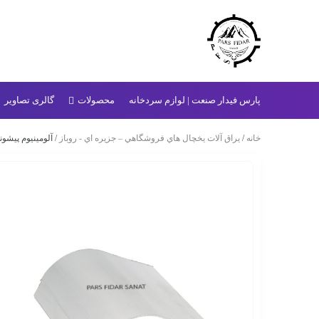
پارس فیدار صنعت | لوازم سردخانه
محصولات
گالری تصاویر
خانه
/
يراق آلات يخچال هاي فروشگاهي – جزيره اي - روباز
/ آلومینیوم پیشو