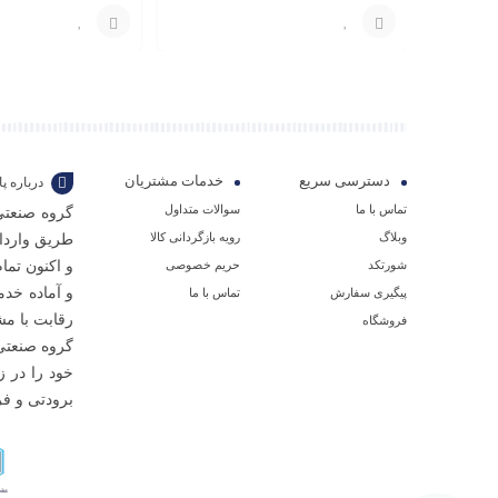
فروشگاهی )
برای
برای
قیمت
قیمت
با
با
شماره
شماره
دسترسی سریع
خدمات مشتریان
درباره 
09129594771
09129594771
تماس با ما
سوالات متداول
گروه صنعتی
تماس
تماس
وبلاگ
رویه بازگردانی کالا
طریق واردا
بگیرید
بگیرید
شورتکد
حریم خصوصی
و اکنون تم
و آماده خدم
پیگیری سفارش
تماس با ما
رقابت با مش
فروشگاه
خود را در ز
برودتی و فر