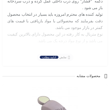
دکمه “فشار” روی درب داخلی عمل کرده و درب سردخانه
باز می شود .
تولید کننده های محترم امروزه باید بسیار در انتخاب محصول
دقت بفرمایند که محصولاتی با مواد بازیافتی با قیمت های
کمتر در بازار موجود می باشد.
نوع متریال به کار رفته در این محصول دارای بالاترین کیفیت
می باشد و از نوع مواد درجه یک می باشد.
طراحی ظاهری این محصول بسیار زیبا و علاوه بر چشم نواز
بودن بسیار دلنواز نیز می باشد و بعد از نصب برروی درب
نمایش
ادامه مطلب
های لولایی متوجه متفاوت شدن محصولات خود می شوند.
برای آن دسته از تولیید کننده هایی که ظاهر و زیبایی و به روز
بودن اهمیت دارد و می خواهند در بین رقبای خود علاوه بر
محصولات مشابه
عملکرد خوب ، ظاهری متفاوتی داشته باشند بسیار توصیه
می شود و قطعا در بین رقبای خود متمایز تر می باشند .
این نوع محصول به طور کامل از قالب مخصوص
پارس فیدار
صنعت
ساخته شده و از مواد اولیه مناسب برای درب های
لولایی سردخانه صنعتی ساخته شده است.دستگیره ها همرا