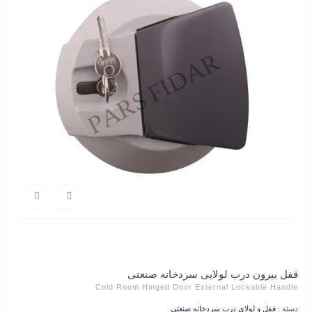
قفل بیرون درب لولایی سردخانه صنعتی
Cold Room Hinged Door External Lockable Handle
دسته :
قفل و لولاي درب سردخانه صنعتي