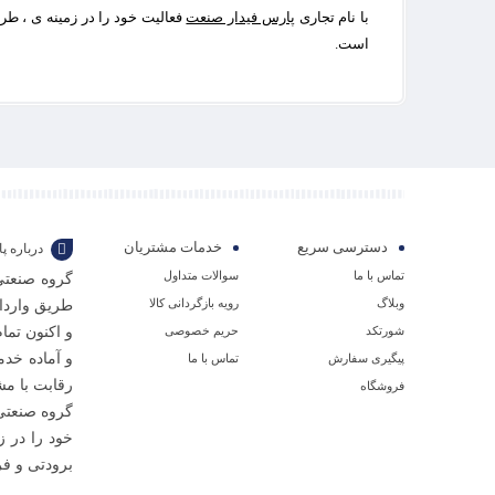
با نام تجاری
پارس فیدار صنعت
فعالیت خود را در زمینه ی ، طر
است.
دسترسی سریع
خدمات مشتریان
درباره 
تماس با ما
سوالات متداول
گروه صنعتی
وبلاگ
رویه بازگردانی کالا
طریق واردا
شورتکد
حریم خصوصی
و اکنون تم
و آماده خدم
پیگیری سفارش
تماس با ما
رقابت با مش
فروشگاه
خود را در ز
برودتی و فر