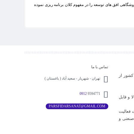
روشگاهی افق های توسعه را در مفهوم کلان برنامه ریزی نموده
تماس با ما
کشور از
تهران - شهریار - سعید آباد ( باغستان )
0912
9594771
 و قابل
PARSFIDARSANAT@GMAIL.COM
یدار صنعت فعالیت
صنعتی و