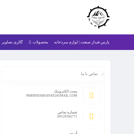
پارس فیدار صنعت | لوازم سردخانه
محصولات
گالری تصاویر
تماس با ما
پست الکترونیک
PARSFIDARSANAT@GMAIL.COM
شماره تماس
09129594771
آدرس